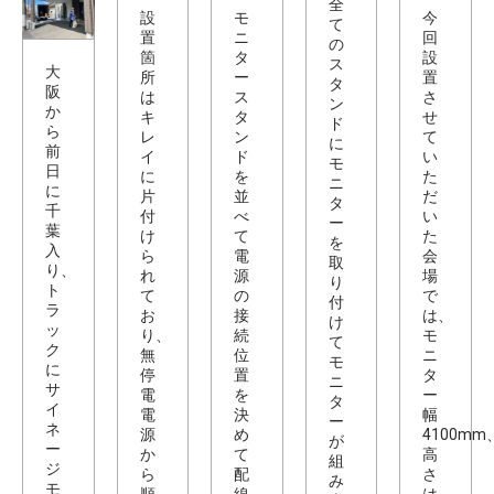
全
設
モ
今
て
置
ニ
回
の
箇
タ
設
ス
大
所
ー
置
タ
阪
は
ス
さ
ン
か
キ
タ
せ
ド
ら
レ
ン
て
に
前
イ
ド
い
モ
日
に
を
た
ニ
に
片
並
だ
タ
千
付
べ
い
ー
葉
け
て
た
を
入
ら
電
会
取
り、
れ
源
場
り
ト
て
の
で
付
ラ
お
接
は、
け
ッ
り、
続
モ
て
ク
無
位
ニ
モ
に
停
置
タ
ニ
サ
電
を
ー
タ
イ
電
決
幅
ー
ネ
源
め
4100mm
が
ー
か
て
高
組
ジ
ら
配
さ
み
モ