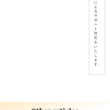
に
よ
る
サ
ポ
ー
ト
対
応
を
い
た
し
ま
す。