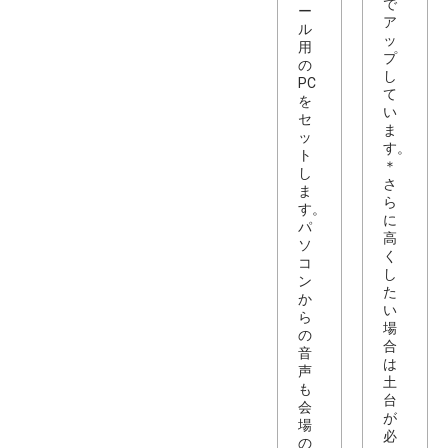
で
ー
ア
ル
ッ
用
プ
の
し
PC
て
を
い
セ
ま
ッ
す。
ト
＊
し
さ
ま
ら
す。
に
パ
高
ソ
く
コ
し
ン
た
か
い
ら
場
の
合
音
は
声
土
も
台
会
が
場
必
の