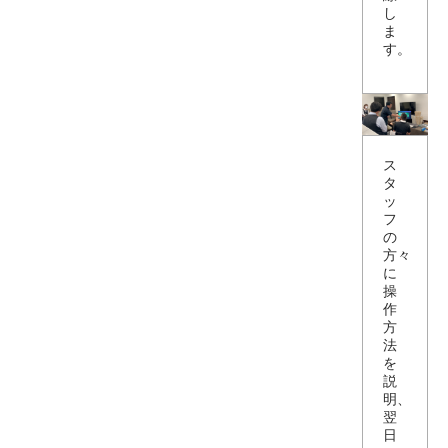
し
ま
す。
ス
タ
ッ
フ
の
方々
に
操
作
方
法
を
説
明、
翌
日