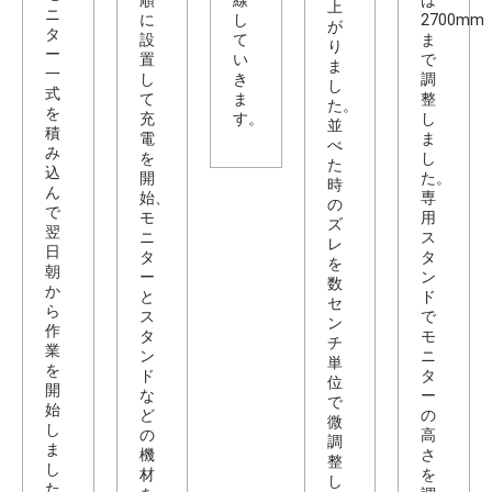
順
線
は
上
ニ
に
し
2700mm
が
タ
設
て
ま
り
ー
置
い
で
ま
一
し
き
調
し
式
て
ま
整
た。
を
充
す。
し
並
積
電
ま
べ
み
を
し
た
込
開
た。
時
ん
始、
専
の
で
モ
用
ズ
翌
ニ
ス
レ
日
タ
タ
を
朝
ー
ン
数
か
と
ド
セ
ら
ス
で
ン
作
タ
モ
チ
業
ン
ニ
単
を
ド
タ
位
開
な
ー
で
始
ど
の
微
し
の
高
調
ま
機
さ
整
し
材
を
し
た。