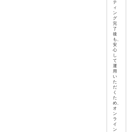
テ
ィ
ン
グ
完
了
後
も、
安
心
し
て
運
用
い
た
だ
く
た
め、
オ
ン
ラ
イ
ン