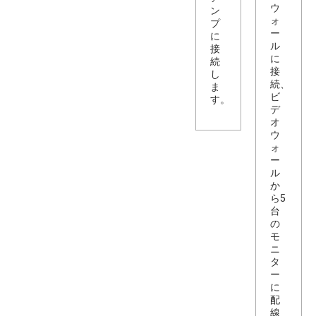
ウ
ン
ォ
プ
ー
に
ル
接
に
続
接
し
続、
ま
ビ
す。
デ
オ
ウ
ォ
ー
ル
か
ら5
台
の
モ
ニ
タ
ー
に
配
線