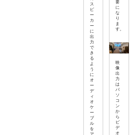
要
ス
に
ピ
な
ー
り
カ
ま
ー
す。
に
出
力
で
き
る
映
よ
像
う
出
に
力
オ
は
ー
パ
デ
ソ
ィ
コ
オ
ン
ケ
か
ー
ら
ブ
ビ
ル
デ
を
オ
ア