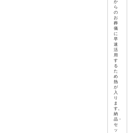
か
ら
の
お
葬
儀
に
早
速
活
用
す
る
た
め
熱
が
入
り
ま
す。
納
品・
セ
ッ