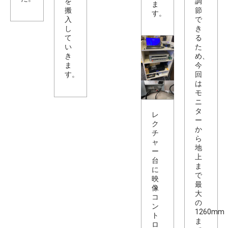
を
調
ま
搬
節
す。
入
で
し
き
て
る
い
た
き
め、
ま
今
す。
回
は
モ
ニ
タ
レ
ー
ク
か
チ
ら
ャ
地
ー
上
台
ま
に
で
映
最
像
大
コ
の
ン
1260mm
ト
ま
ロ