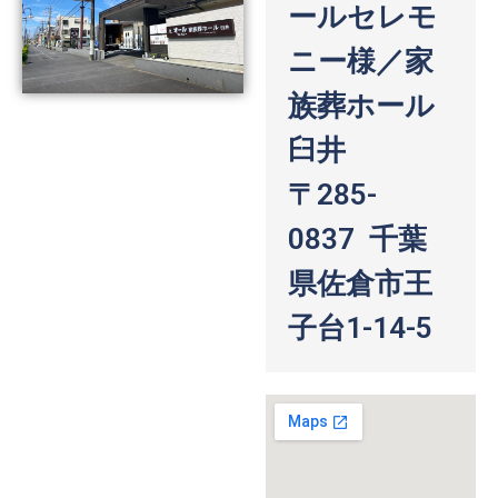
ールセレモ
ニー様／家
族葬ホール
臼井
〒285-
0837 千葉
県佐倉市王
子台1-14-5